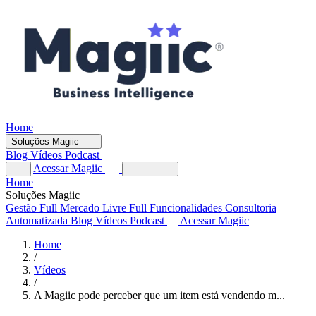
Home
Soluções Magiic
Blog
Vídeos
Podcast
Acessar Magiic
Home
Soluções Magiic
Gestão Full
Mercado Livre Full
Funcionalidades
Consultoria
Automatizada
Blog
Vídeos
Podcast
Acessar Magiic
Home
/
Vídeos
/
A Magiic pode perceber que um item está vendendo m...