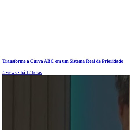
Transforme a Curva ABC em um Sistema Real de Prioridade
4 views
•
há 12 horas