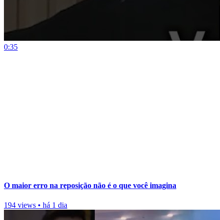
0:35
O maior erro na reposição não é o que você imagina
194 views
•
há 1 dia