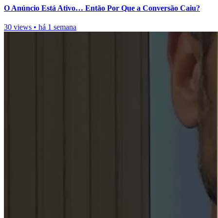
O Anúncio Está Ativo… Então Por Que a Conversão Caiu?
30 views
•
há 1 semana