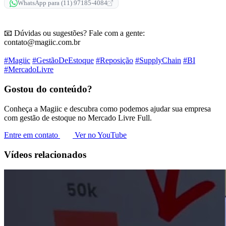
WhatsApp para (11) 97185-4084
📧 Dúvidas ou sugestões? Fale com a gente:
contato@magiic.com.br
#Magiic
#GestãoDeEstoque
#Reposição
#SupplyChain
#BI
#MercadoLivre
Gostou do conteúdo?
Conheça a Magiic e descubra como podemos ajudar sua empresa
com gestão de estoque no Mercado Livre Full.
Entre em contato
Ver no YouTube
Vídeos relacionados