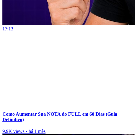
17:13
Como Aumentar Sua NOTA do FULL em 60 Dias (Guia
Definitivo)
9.9K views
•
há 1 mês