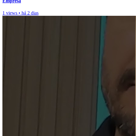
Empresa
1 views
•
há 2 dias