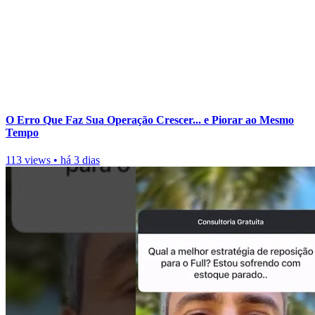
O Erro Que Faz Sua Operação Crescer... e Piorar ao Mesmo
Tempo
113 views
•
há 3 dias