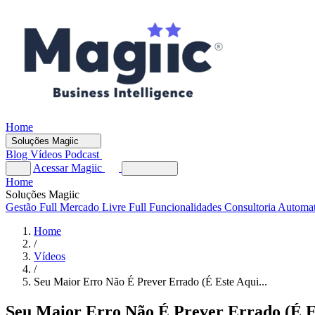
Home
Soluções Magiic
Blog
Vídeos
Podcast
Acessar Magiic
Home
Soluções Magiic
Gestão Full
Mercado Livre Full
Funcionalidades
Consultoria Automa
Home
/
Vídeos
/
Seu Maior Erro Não É Prever Errado (É Este Aqui...
Seu Maior Erro Não É Prever Errado (É E