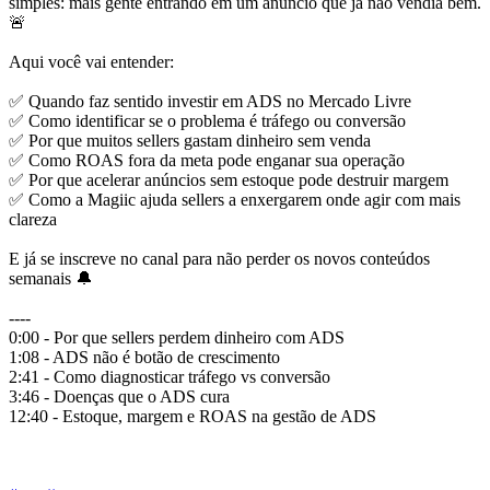
simples: mais gente entrando em um anúncio que já não vendia bem.
🚨
Aqui você vai entender:
✅ Quando faz sentido investir em ADS no Mercado Livre
✅ Como identificar se o problema é tráfego ou conversão
✅ Por que muitos sellers gastam dinheiro sem venda
✅ Como ROAS fora da meta pode enganar sua operação
✅ Por que acelerar anúncios sem estoque pode destruir margem
✅ Como a Magiic ajuda sellers a enxergarem onde agir com mais
clareza
E já se inscreve no canal para não perder os novos conteúdos
semanais 🔔
----
0:00 - Por que sellers perdem dinheiro com ADS
1:08 - ADS não é botão de crescimento
2:41 - Como diagnosticar tráfego vs conversão
3:46 - Doenças que o ADS cura
12:40 - Estoque, margem e ROAS na gestão de ADS