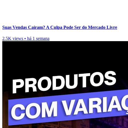
Suas Vendas Caíram? A Culpa Pode Ser do Mercado Livre
2.5K views
•
há 1 semana