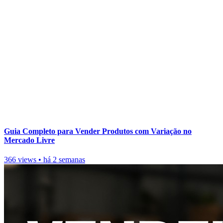
Guia Completo para Vender Produtos com Variação no
Mercado Livre
366 views
•
há 2 semanas