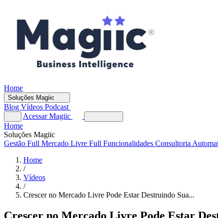
Home
Soluções Magiic
Blog
Vídeos
Podcast
Acessar Magiic
Home
Soluções Magiic
Gestão Full
Mercado Livre Full
Funcionalidades
Consultoria Automa
Home
/
Vídeos
/
Crescer no Mercado Livre Pode Estar Destruindo Sua...
Crescer no Mercado Livre Pode Estar Dest