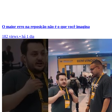
O maior erro na reposição não é o que você imagina
182 views
•
há 1 dia