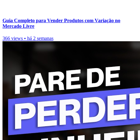
Guia Completo para Vender Produtos com Variação no
Mercado Livre
366 views
•
há 2 semanas