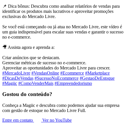
📌 Dica bônus: Descubra como analisar relatórios de vendas para
identificar os produtos mais lucrativos e aproveitar promoções
exclusivas do Mercado Livre.
Se você está começando ou já atua no Mercado Livre, este vídeo é
um guia indispensável para escalar suas vendas e garantir o sucesso
no e-commerce.
🎥 Assista agora e aprenda a:
Criar anúncios que se destacam.
Gerenciar métricas de sucesso no e-commerce.
Aproveitar as oportunidades do Mercado Livre para crescer.
#MercadoLivre
#VendasOnline
#Ecommerce
#Marketplace
#DicasDeVendas
#SucessoNoEcommerce
#GestaoDeEstoque
#Magiic
#ComoVenderMais
#Empreendedorismo
Gostou do conteúdo?
Conheça a Magiic e descubra como podemos ajudar sua empresa
com gestão de estoque no Mercado Livre Full.
Entre em contato
Ver no YouTube