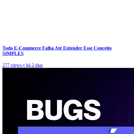
Todo E-Commerce Falha Até Entender Esse Conceito
SIMPLES
277 views
•
há 2 dias