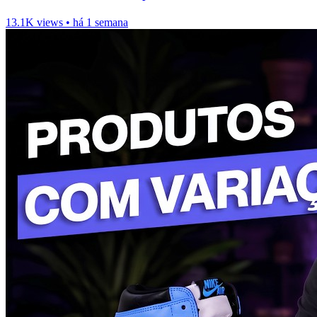
13.1K views
•
há 1 semana