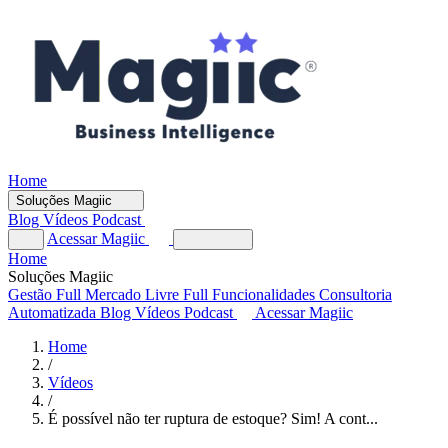
Home
Soluções Magiic
Blog
Vídeos
Podcast
Acessar Magiic
Home
Soluções Magiic
Gestão Full
Mercado Livre Full
Funcionalidades
Consultoria
Automatizada
Blog
Vídeos
Podcast
Acessar Magiic
Home
/
Vídeos
/
É possível não ter ruptura de estoque? Sim! A cont...