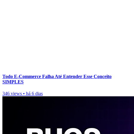
Todo E-Commerce Falha Até Entender Esse Conceito
SIMPLES
346 views
•
há 6 dias