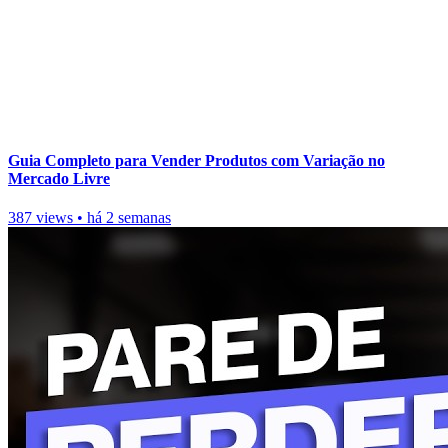
Guia Completo para Vender Produtos com Variação no
Mercado Livre
387 views
•
há 2 semanas