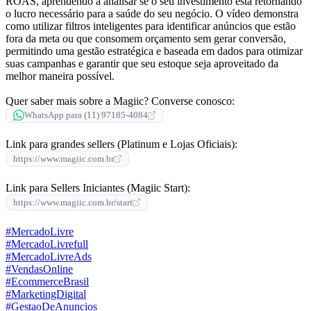
ROAS, aprendendo a analisar se o seu investimento está retornando
o lucro necessário para a saúde do seu negócio. O vídeo demonstra
como utilizar filtros inteligentes para identificar anúncios que estão
fora da meta ou que consomem orçamento sem gerar conversão,
permitindo uma gestão estratégica e baseada em dados para otimizar
suas campanhas e garantir que seu estoque seja aproveitado da
melhor maneira possível.
Quer saber mais sobre a Magiic? Converse conosco:
WhatsApp para (11) 97185-4084
Link para grandes sellers (Platinum e Lojas Oficiais):
https://www.magiic.com.br
Link para Sellers Iniciantes (Magiic Start):
https://www.magiic.com.br/start
#MercadoLivre
#MercadoLivrefull
#MercadoLivreAds
#VendasOnline
#EcommerceBrasil
#MarketingDigital
#GestaoDeAnuncios