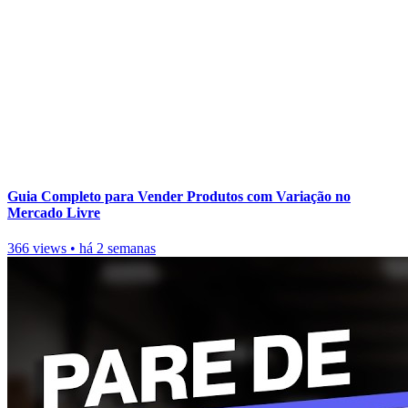
Guia Completo para Vender Produtos com Variação no
Mercado Livre
366 views
•
há 2 semanas