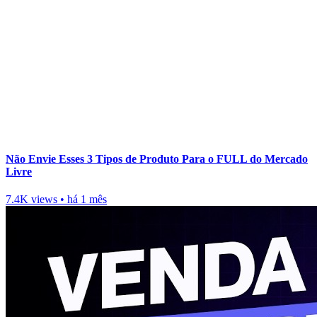
Não Envie Esses 3 Tipos de Produto Para o FULL do Mercado
Livre
7.4K views
•
há 1 mês