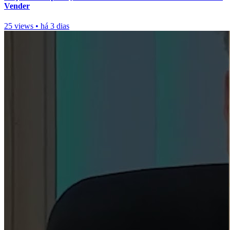
Vender
25 views
•
há 3 dias