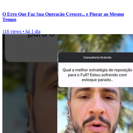
O Erro Que Faz Sua Operação Crescer... e Piorar ao Mesmo
Tempo
116 views
•
há 1 dia