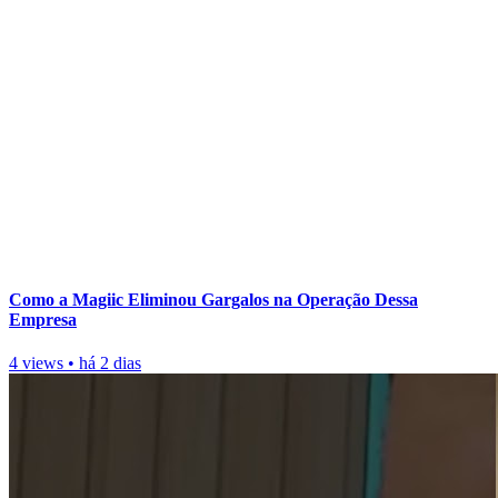
Como a Magiic Eliminou Gargalos na Operação Dessa
Empresa
4 views
•
há 2 dias