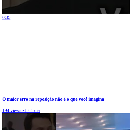
0:35
O maior erro na reposição não é o que você imagina
194 views
•
há 1 dia