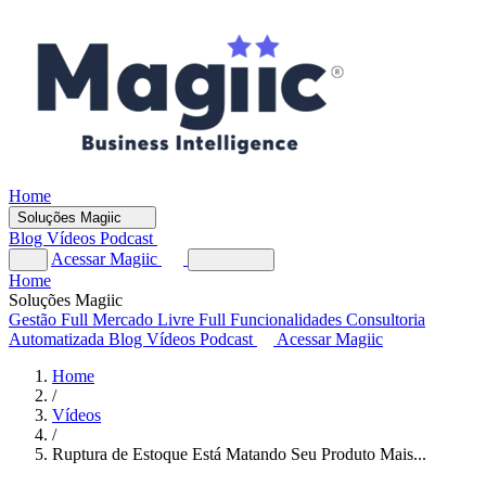
Home
Soluções Magiic
Blog
Vídeos
Podcast
Acessar Magiic
Home
Soluções Magiic
Gestão Full
Mercado Livre Full
Funcionalidades
Consultoria
Automatizada
Blog
Vídeos
Podcast
Acessar Magiic
Home
/
Vídeos
/
Ruptura de Estoque Está Matando Seu Produto Mais...