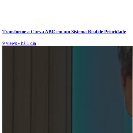
Transforme a Curva ABC em um Sistema Real de Prioridade
9 views
•
há 1 dia