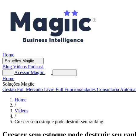
Home
Soluções Magiic
Blog
Vídeos
Podcast
Acessar Magiic
Home
Soluções Magiic
Gestão Full
Mercado Livre Full
Funcionalidades
Consultoria Automa
Home
/
Vídeos
/
Crescer sem estoque pode destruir seu ranking
Crescer sem estoque pode destruir seu ran