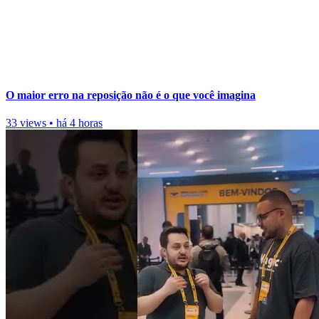
O maior erro na reposição não é o que você imagina
33 views
•
há 4 horas