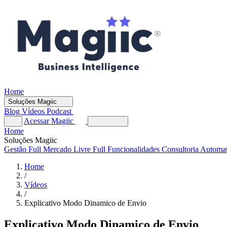
Home
Soluções Magiic
Blog
Vídeos
Podcast
Acessar Magiic
Home
Soluções Magiic
Gestão Full
Mercado Livre Full
Funcionalidades
Consultoria Automa
Home
/
Vídeos
/
Explicativo Modo Dinamico de Envio
Explicativo Modo Dinamico de Envio