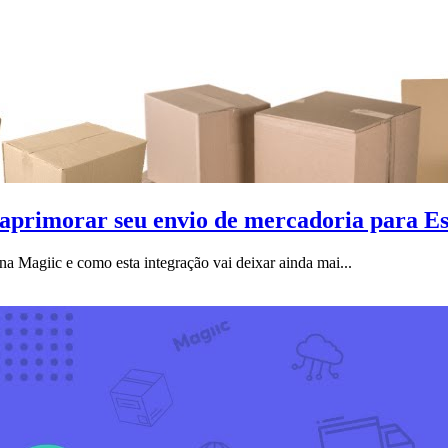
 aprimorar seu envio de mercadoria para Es
a Magiic e como esta integração vai deixar ainda mai...