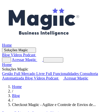
Home
Soluções Magiic
Blog
Vídeos
Podcast
Acessar Magiic
Home
Soluções Magiic
Gestão Full
Mercado Livre Full
Funcionalidades
Consultoria
Automatizada
Blog
Vídeos
Podcast
Acessar Magiic
Home
/
Blog
/
Checkout Magiic - Agilize e Controle de Envios de...